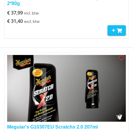
2*80g
€ 37,99
incl. btw
€ 31,40
excl. btw
Meguiar's G10307EU Scratchx 2.0 207ml