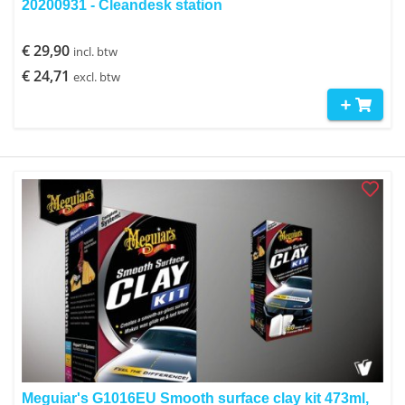
20200931 - Cleandesk station
€ 29,90
incl. btw
€ 24,71
excl. btw
Meguiar's G1016EU Smooth surface clay kit 473ml,